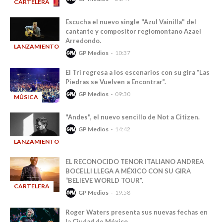
CARTELERA
-
Escucha el nuevo single "Azul Vainilla" del
cantante y compositor regiomontano Azael
Arredondo.
LANZAMIENTOS
GP Medios
10:37
-
El Tri regresa a los escenarios con su gira “Las
Piedras se Vuelven a Encontrar”.
GP Medios
09:30
MÚSICA
-
"Andes", el nuevo sencillo de Not a Citizen.
GP Medios
14:42
LANZAMIENTOS
-
EL RECONOCIDO TENOR ITALIANO ANDREA
BOCELLI LLEGA A MÉXICO CON SU GIRA
“BELIEVE WORLD TOUR”.
CARTELERA
GP Medios
19:58
-
Roger Waters presenta sus nuevas fechas en
la Ciudad de México