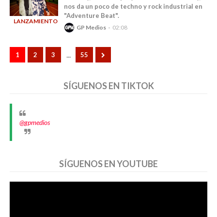
nos da un poco de techno y rock industrial en
"Adventure Beat".
LANZAMIENTOS
GP Medios
02:08
-
...
1
2
3
55
SÍGUENOS EN TIKTOK
@gpmedios
SÍGUENOS EN YOUTUBE