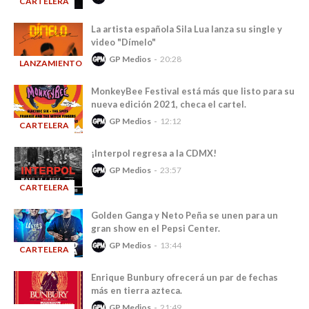
CARTELERA
-
La artista española Sila Lua lanza su single y
video "Dímelo"
GP Medios
20:28
LANZAMIENTOS
-
MonkeyBee Festival está más que listo para su
nueva edición 2021, checa el cartel.
GP Medios
12:12
CARTELERA
-
¡Interpol regresa a la CDMX!
GP Medios
23:57
CARTELERA
-
Golden Ganga y Neto Peña se unen para un
gran show en el Pepsi Center.
GP Medios
13:44
CARTELERA
-
Enrique Bunbury ofrecerá un par de fechas
más en tierra azteca.
GP Medios
21:49