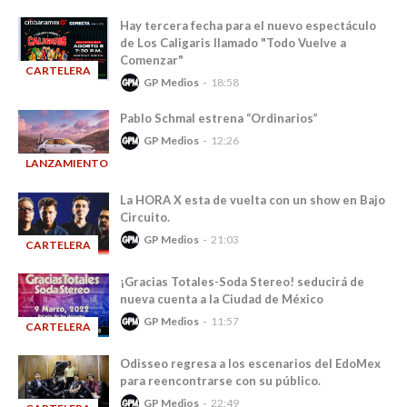
Hay tercera fecha para el nuevo espectáculo
de Los Caligaris llamado "Todo Vuelve a
Comenzar"
CARTELERA
GP Medios
18:58
-
Pablo Schmal estrena “Ordinarios”
GP Medios
12:26
LANZAMIENTOS
-
La HORA X esta de vuelta con un show en Bajo
Circuito.
GP Medios
21:03
CARTELERA
-
¡Gracias Totales-Soda Stereo! seducirá de
nueva cuenta a la Ciudad de México
GP Medios
11:57
CARTELERA
-
Odisseo regresa a los escenarios del EdoMex
para reencontrarse con su público.
GP Medios
22:49