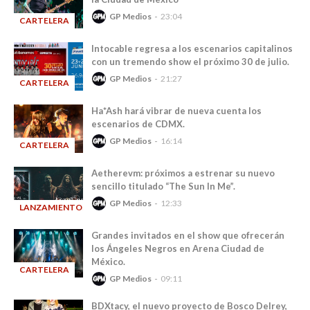
GP Medios
23:04
CARTELERA
-
Intocable regresa a los escenarios capitalinos
con un tremendo show el próximo 30 de julio.
GP Medios
21:27
CARTELERA
-
Ha*Ash hará vibrar de nueva cuenta los
escenarios de CDMX.
GP Medios
16:14
CARTELERA
-
Aetherevm: próximos a estrenar su nuevo
sencillo titulado “The Sun In Me”.
GP Medios
12:33
LANZAMIENTOS
-
Grandes invitados en el show que ofrecerán
los Ángeles Negros en Arena Ciudad de
México.
CARTELERA
GP Medios
09:11
-
BDXtacy, el nuevo proyecto de Bosco Delrey,