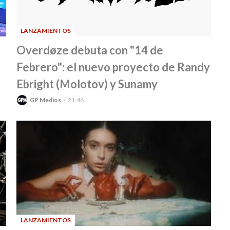
LANZAMIENTOS
-
Overdøze debuta con "14 de
Febrero": el nuevo proyecto de Randy
Ebright (Molotov) y Sunamy
GP Medios
21:46
LANZAMIENTOS