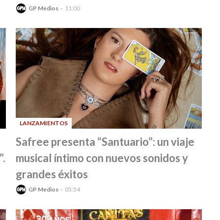
GP Medios
11:00
LANZAMIENTOS
-
Safree presenta “Santuario”: un viaje
”.
musical íntimo con nuevos sonidos y
grandes éxitos
GP Medios
05:54