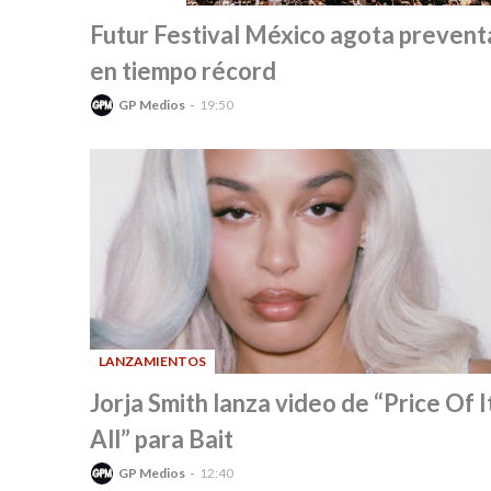
-
Futur Festival México agota prevent
en tiempo récord
GP Medios
19:50
LANZAMIENTOS
-
Jorja Smith lanza video de “Price Of I
All” para Bait
GP Medios
12:40