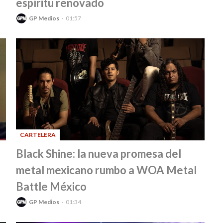
espíritu renovado
GP Medios
01:57
CARTELERA
-
Black Shine: la nueva promesa del
metal mexicano rumbo a WOA Metal
Battle México
GP Medios
01:34