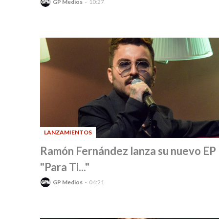
GP Medios
10:27
LANZAMIENTOS
-
Ramón Fernández lanza su nuevo EP
"Para Ti..."
GP Medios
04:21