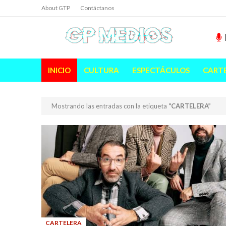
About GTP
Contáctanos
INICIO
CULTURA
ESPECTÁCULOS
CART
Mostrando las entradas con la etiqueta
CARTELERA
CARTELERA