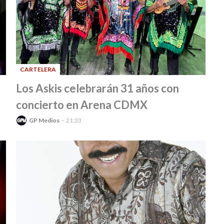
CARTELERA
-
Los Askis celebrarán 31 años con
concierto en Arena CDMX
GP Medios
21:23