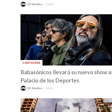
GP Medios
21:29
CARTELERA
-
Babasónicos llevará su nuevo show a
Palacio de los Deportes
GP Medios
16:01