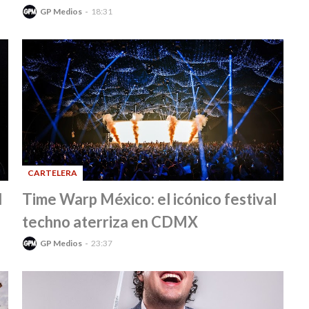
GP Medios
18:31
CARTELERA
-
l
Time Warp México: el icónico festival
techno aterriza en CDMX
GP Medios
23:37