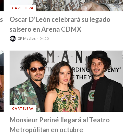
CARTELERA
-
s
Oscar D’León celebrará su legado
salsero en Arena CDMX
GP Medios
04:20
CARTELERA
-
Monsieur Periné llegará al Teatro
Metropólitan en octubre