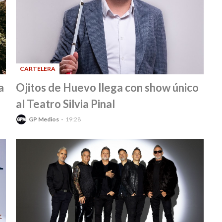
CARTELERA
-
a
Ojitos de Huevo llega con show único
al Teatro Silvia Pinal
GP Medios
19:28