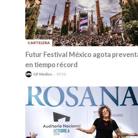
CARTELERA
-
Futur Festival México agota prevent
en tiempo récord
GP Medios
19:50