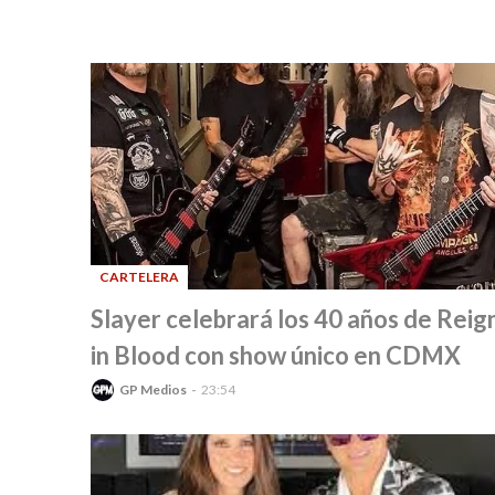
CARTELERA
-
Slayer celebrará los 40 años de Reig
in Blood con show único en CDMX
GP Medios
23:54