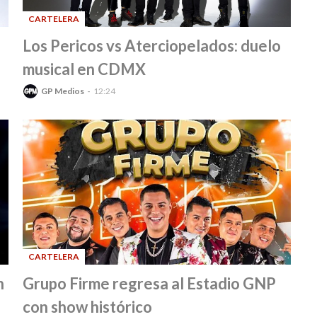
CARTELERA
-
Los Pericos vs Aterciopelados: duelo
musical en CDMX
GP Medios
12:24
CARTELERA
-
n
Grupo Firme regresa al Estadio GNP
con show histórico