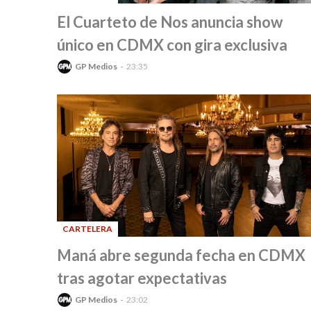
-
El Cuarteto de Nos anuncia show
único en CDMX con gira exclusiva
GP Medios
23:35
CARTELERA
-
Maná abre segunda fecha en CDMX
tras agotar expectativas
GP Medios
23:02