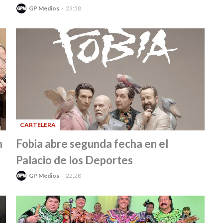
GP Medios
23:58
CARTELERA
-
n
Fobia abre segunda fecha en el
Palacio de los Deportes
GP Medios
22:28