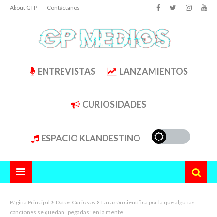
About GTP
Contáctanos
ENTREVISTAS
LANZAMIENTOS
CURIOSIDADES
ESPACIO KLANDESTINO
Página Principal
Datos Curiosos
La razón científica por la que algunas
canciones se quedan “pegadas” en la mente