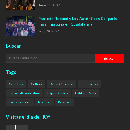
June 25, 2026
Panteón Rococó y Los Auténticos Caligaris
harán historia en Guadalajara
May 29, 2026
Buscar
Tags
Cartelera
Cultura
Datos Curiosos
Entrevistas
Espacio Klandestino
Espectáculos
Estilo de Vida
Lanzamientos
Noticias
Reseñas
Visitas el día de HOY