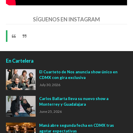
SÍGUENOS EN INSTAGRAM
En Cartelera
El Cuarteto de Nos anuncia show único en
CDMX con gira exclusiva
July 30, 2026
Carlos Ballarta lleva su nuevo show a
Monterrey y Guadalajara
June 25, 2026
Maná abre segunda fecha en CDMX tras
agotar expectativas