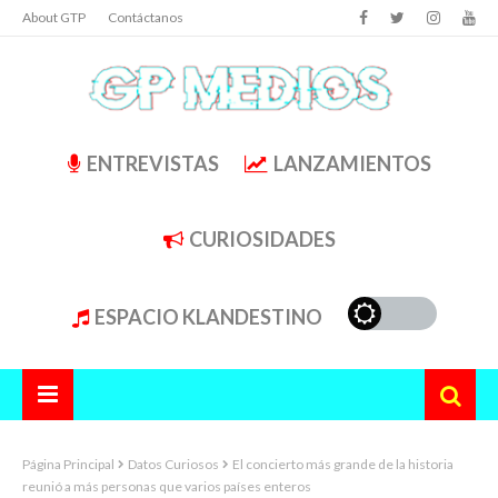
About GTP
Contáctanos
ENTREVISTAS
LANZAMIENTOS
CURIOSIDADES
ESPACIO KLANDESTINO
Página Principal
Datos Curiosos
El concierto más grande de la historia
reunió a más personas que varios países enteros