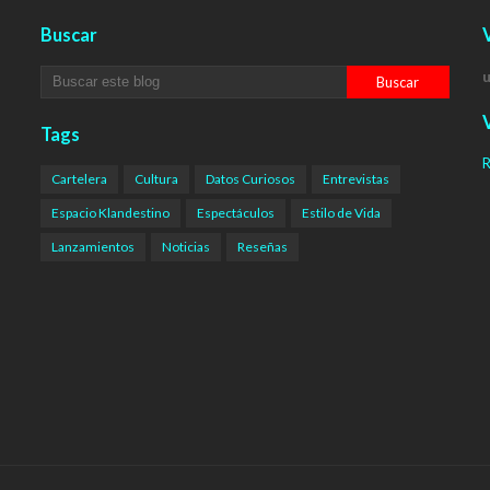
Buscar
V
V
Tags
R
Cartelera
Cultura
Datos Curiosos
Entrevistas
Espacio Klandestino
Espectáculos
Estilo de Vida
Lanzamientos
Noticias
Reseñas