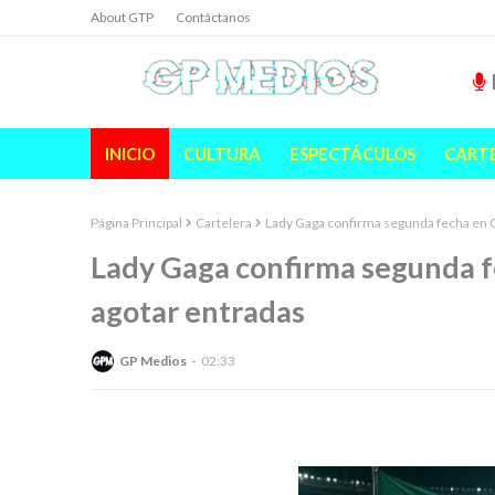
About GTP
Contáctanos
INICIO
CULTURA
ESPECTÁCULOS
CART
Página Principal
Cartelera
Lady Gaga confirma segunda fecha en C
Lady Gaga confirma segunda f
agotar entradas
GP Medios
02:33