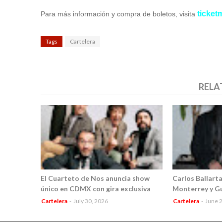
ticket
Para más información y compra de boletos, visita
Tags
Cartelera
RELA
El Cuarteto de Nos anuncia show
Carlos Ballarta
único en CDMX con gira exclusiva
Monterrey y G
Cartelera
-
July 30, 2026
Cartelera
-
June 