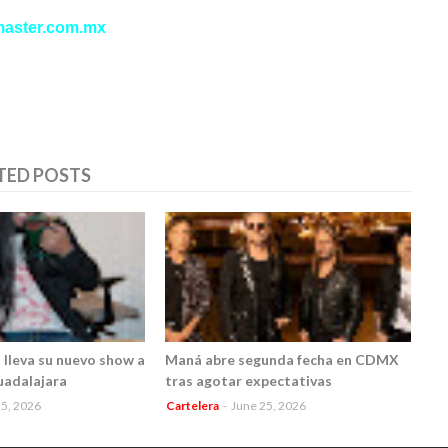
master.com.mx
TED POSTS
 lleva su nuevo show a
Maná abre segunda fecha en CDMX
uadalajara
tras agotar expectativas
25, 2026
Cartelera
-
June 25, 2026