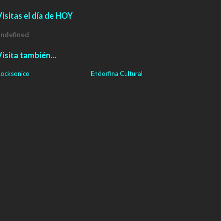
isitas el día de HOY
u
n
d
e
f
n
e
d
isita también...
ocksonico
Endorfina Cultural