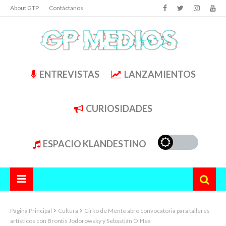
About GTP
Contáctanos
ENTREVISTAS
LANZAMIENTOS
CURIOSIDADES
ESPACIO KLANDESTINO
Página Principal
Cultura
Cirko de Mente abre convocatoria para talleres
artísticos con Brontis Jodorowsky y Sebastián O'Hea