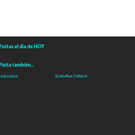
isitas el día de HOY
isita también...
ocksonico
Endorfina Cultural