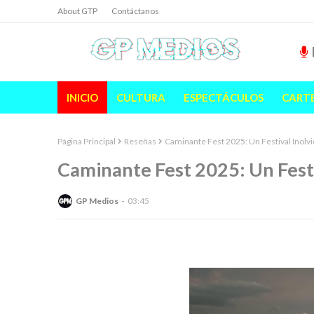
About GTP
Contáctanos
INICIO
CULTURA
ESPECTÁCULOS
CART
Página Principal
Reseñas
Caminante Fest 2025: Un Festival Inolv
Caminante Fest 2025: Un Festi
GP Medios
03:45