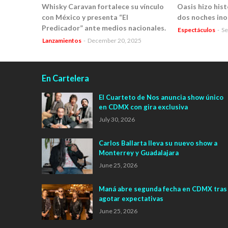
Whisky Caravan fortalece su vínculo
Oasis hizo his
con México y presenta “El
dos noches ino
Predicador” ante medios nacionales.
Espectáculos
-
Se
Lanzamientos
-
December 20, 2025
En Cartelera
El Cuarteto de Nos anuncia show único
en CDMX con gira exclusiva
July 30, 2026
Carlos Ballarta lleva su nuevo show a
Monterrey y Guadalajara
June 25, 2026
Maná abre segunda fecha en CDMX tras
agotar expectativas
June 25, 2026