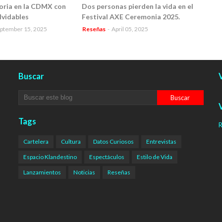
toria en la CDMX con
Dos personas pierden la vida en el
lvidables
Festival AXE Ceremonia 2025.
ptember 15, 2025
Reseñas
-
April 05, 2025
Buscar
V
V
Tags
R
Cartelera
Cultura
Datos Curiosos
Entrevistas
Espacio Klandestino
Espectáculos
Estilo de Vida
Lanzamientos
Noticias
Reseñas