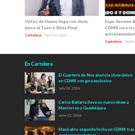
Ojitos de Huevo llega con show
Expo Sexmex & 
único al Teatro Silvia Pinal
CDMX será la c
entretenimient
Cartelera
-
April 30, 2026
Cartelera
-
Septe
En Cartelera
El Cuarteto de Nos anuncia show único
en CDMX con gira exclusiva
July 30, 2026
Carlos Ballarta lleva su nuevo show a
Monterrey y Guadalajara
June 25, 2026
Maná abre segunda fecha en CDMX tras