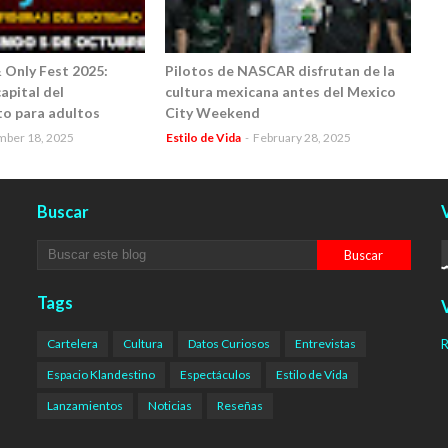
Only Fest 2025:
Pilotos de NASCAR disfrutan de la
apital del
cultura mexicana antes del Mexico
o para adultos
City Weekend
mber 18, 2025
Estilo de Vida
-
February 28, 2025
Buscar
V
Tags
V
Cartelera
Cultura
Datos Curiosos
Entrevistas
R
Espacio Klandestino
Espectáculos
Estilo de Vida
Lanzamientos
Noticias
Reseñas