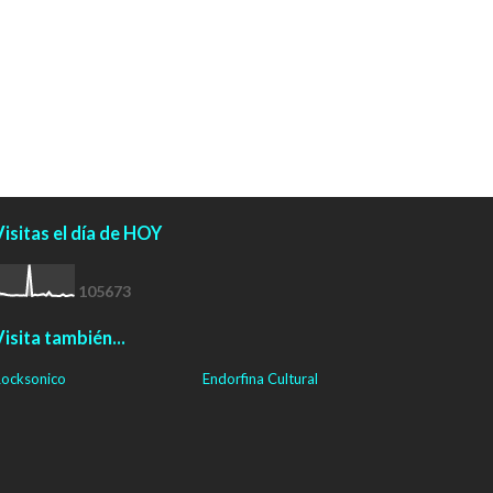
isitas el día de HOY
1
0
5
6
7
3
isita también...
ocksonico
Endorfina Cultural