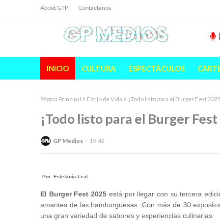
About GTP
Contáctanos
INICIO
CULTURA
ESPECTÁCULOS
CART
Página Principal
Estilo de Vida
¡Todo listo para el Burger Fest 202
¡Todo listo para el Burger Fes
GP Medios
19:42
Por: Estefanía Leal
El Burger Fest 2025
está por llegar con su tercera edic
amantes de las hamburguesas. Con más de 30 expositores
una gran variedad de sabores y experiencias culinarias.