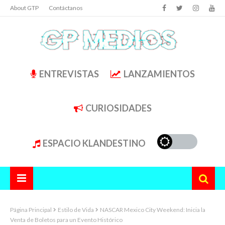
About GTP
Contáctanos
ENTREVISTAS
LANZAMIENTOS
CURIOSIDADES
ESPACIO KLANDESTINO
Página Principal
Estilo de Vida
NASCAR Mexico City Weekend: Inicia la
Venta de Boletos para un Evento Histórico