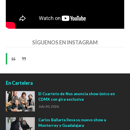
SÍGUENOS EN INSTAGRAM
En Cartelera
El Cuarteto de Nos anuncia show único en
CDMX con gira exclusiva
July 30, 2026
Carlos Ballarta lleva su nuevo show a
Monterrey y Guadalajara