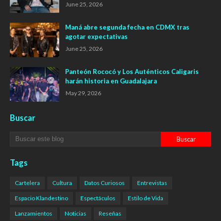
June 25, 2026
Maná abre segunda fecha en CDMX tras
agotar expectativas
June 25, 2026
Panteón Rococó y Los Auténticos Caligaris
harán historia en Guadalajara
May 29, 2026
Buscar
Tags
Cartelera
Cultura
Datos Curiosos
Entrevistas
Espacio Klandestino
Espectáculos
Estilo de Vida
Lanzamientos
Noticias
Reseñas