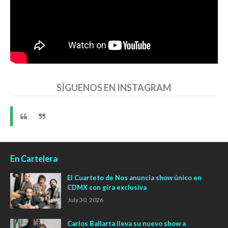
SÍGUENOS EN INSTAGRAM
En Cartelera
El Cuarteto de Nos anuncia show único en
CDMX con gira exclusiva
July 30, 2026
Carlos Ballarta lleva su nuevo show a