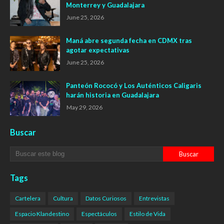
Monterrey y Guadalajara
June 25, 2026
Maná abre segunda fecha en CDMX tras
agotar expectativas
June 25, 2026
Panteón Rococó y Los Auténticos Caligaris
harán historia en Guadalajara
May 29, 2026
Buscar
Tags
Cartelera
Cultura
Datos Curiosos
Entrevistas
Espacio Klandestino
Espectáculos
Estilo de Vida