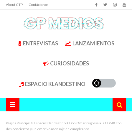
About GTP
Contáctanos
ENTREVISTAS
LANZAMIENTOS
CURIOSIDADES
ESPACIO KLANDESTINO
Página Principal
Espacio Klandestino
Don Omar regresa a la CDMX con
dos conciertos y un emotivo mensaje de cumpleaños