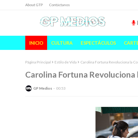
About GTP
Contáctanos
INICIO
CULTURA
ESPECTÁCULOS
CART
Página Principal
Estilo de Vida
Carolina Fortuna Revoluciona la Co
Carolina Fortuna Revoluciona 
GP Medios
00:53