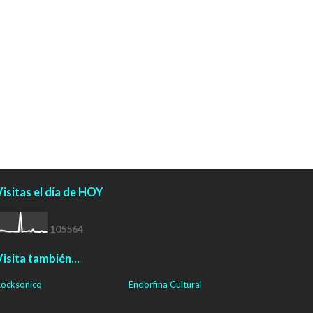
isitas el día de HOY
1
0
5
5
6
4
isita también...
ocksonico
Endorfina Cultural