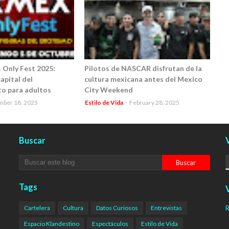
Only Fest 2025:
Pilotos de NASCAR disfrutan de la
apital del
cultura mexicana antes del Mexico
o para adultos
City Weekend
mber 18, 2025
Estilo de Vida
-
February 28, 2025
Buscar
V
Tags
V
Cartelera
Cultura
Datos Curiosos
Entrevistas
R
Espacio Klandestino
Espectáculos
Estilo de Vida