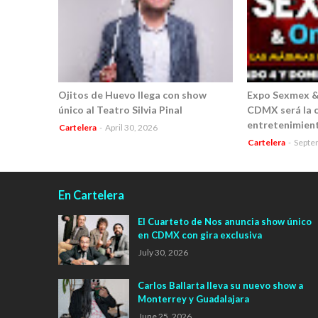
Ojitos de Huevo llega con show
Expo Sexmex & 
único al Teatro Silvia Pinal
CDMX será la c
entretenimient
Cartelera
-
April 30, 2026
Cartelera
-
Septe
En Cartelera
El Cuarteto de Nos anuncia show único
en CDMX con gira exclusiva
July 30, 2026
Carlos Ballarta lleva su nuevo show a
Monterrey y Guadalajara
June 25, 2026