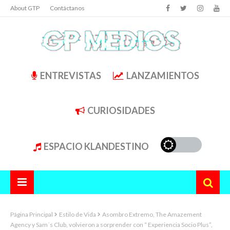
About GTP
Contáctanos
ENTREVISTAS
LANZAMIENTOS
CURIOSIDADES
ESPACIO KLANDESTINO
Página Principal
Estilo de Vida
Asombro Extremo, The Amazement
Agency y Sam´s Club, volvieron a sorprender con “ Experiencia Socio Plus”,