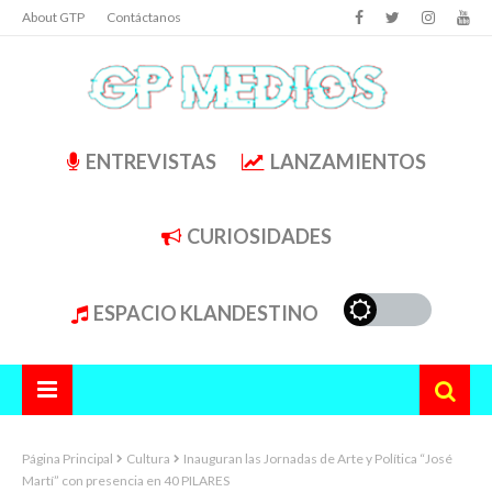
About GTP
Contáctanos
ENTREVISTAS
LANZAMIENTOS
CURIOSIDADES
ESPACIO KLANDESTINO
Página Principal
Cultura
Inauguran las Jornadas de Arte y Política “José
Martí” con presencia en 40 PILARES