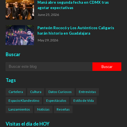
Maná abre segunda fecha en CDMX tras
agotar expectativas
June 25, 2026
Panteón Rococó y Los Auténticos Caligaris
harán historia en Guadalajara
May 29, 2026
Buscar
Tags
Cartelera
Cultura
Datos Curiosos
Entrevistas
Espacio Klandestino
Espectáculos
Estilo de Vida
Lanzamientos
Noticias
Reseñas
Visitas el día de HOY