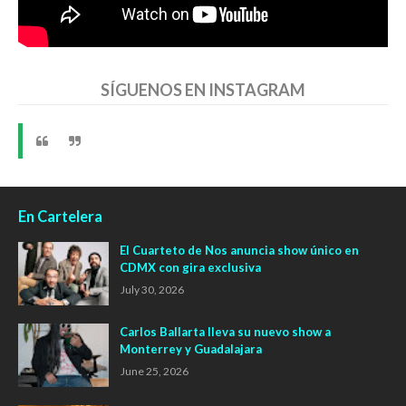
SÍGUENOS EN INSTAGRAM
En Cartelera
El Cuarteto de Nos anuncia show único en
CDMX con gira exclusiva
July 30, 2026
Carlos Ballarta lleva su nuevo show a
Monterrey y Guadalajara
June 25, 2026