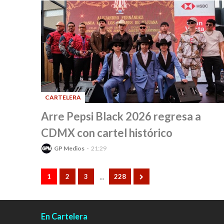
CARTELERA
-
Arre Pepsi Black 2026 regresa a
CDMX con cartel histórico
GP Medios
21:29
...
1
2
3
228
En Cartelera