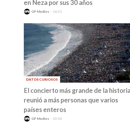
en Neza por sus 30 años
GP Medios
16:51
DATOS CURIOSOS
-
El concierto más grande de la histori
reunió a más personas que varios
países enteros
GP Medios
03:30