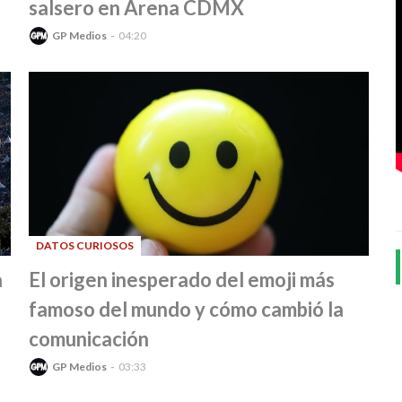
salsero en Arena CDMX
GP Medios
04:20
DATOS CURIOSOS
-
a
El origen inesperado del emoji más
famoso del mundo y cómo cambió la
comunicación
GP Medios
03:33