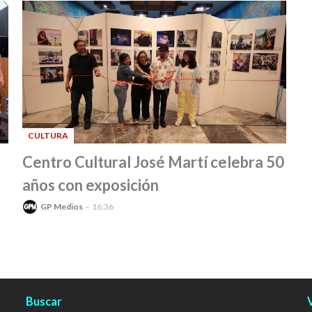
CULTURA
-
Centro Cultural José Martí celebra 50
años con exposición
GP Medios
16:36
Buscar
V