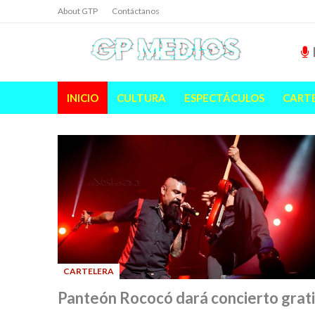
About GTP
Contáctanos
INICIO
CULTURA
ESPECTÁCULOS
CART
CARTELERA
-
Panteón Rococó dará concierto grati