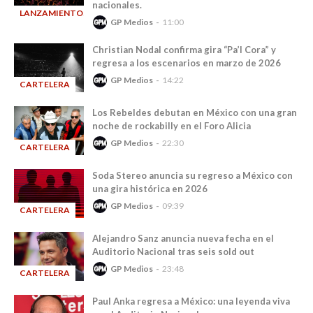
nacionales.
LANZAMIENTOS
GP Medios
11:00
-
Christian Nodal confirma gira “Pa’l Cora” y
regresa a los escenarios en marzo de 2026
GP Medios
14:22
CARTELERA
-
Los Rebeldes debutan en México con una gran
noche de rockabilly en el Foro Alicia
GP Medios
22:30
CARTELERA
-
Soda Stereo anuncia su regreso a México con
una gira histórica en 2026
GP Medios
09:39
CARTELERA
-
Alejandro Sanz anuncia nueva fecha en el
Auditorio Nacional tras seis sold out
GP Medios
23:48
CARTELERA
-
Paul Anka regresa a México: una leyenda viva