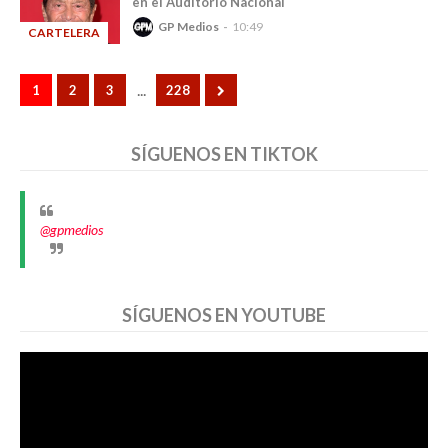
en el Auditorio Nacional
GP Medios
10:49
CARTELERA
-
...
1
2
3
228
SÍGUENOS EN TIKTOK
@gpmedios
SÍGUENOS EN YOUTUBE