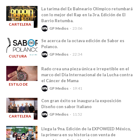
La tarima del Ex Balneario Olímpico retumbará
con lo mejor del Rap en la 3ra. Edición de El
Barrio Retumba.
CARTELERA
GP Medios
23:06
-
Se acerca de la octava edición de Sabor es
Polanco.
GP Medios
22:34
CULTURA
-
Rado crea una pieza única e irrepetible en el
marco del Día Internacional de la Lucha contra
el Cáncer de Mama
ESTILO DE
GP Medios
19:41
-
VIDA
Con gran éxito se inaugura la exposición
Diseño con sabor Italiano
GP Medios
11:52
CARTELERA
-
Llega la 9na. Edición de la EXPOWEED México,
la primera en su historia con venta de