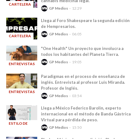
cannabis medicinal legal.
CARTELERA
GP Medios
12:29
-
Llega al Foro Shakespeare la segunda edición
de Hempresarios.
GP Medios
06:05
CARTELERA
-
"One Health" Un proyecto que involucra a
todos los habitantes del Planeta Tierra.
GP Medios
19:05
ENTREVISTAS
-
Paradigmas en el proceso de enseñanza de
inglés. Entrevista al profesor Luis Miranda.
Profesor de Inglés.
ENTREVISTAS
GP Medios
03:54
-
Llega a México Federico Barolin, experto
internacional en el método de Banda Gástrica
Virtual para pérdida de peso.
ESTILO DE
GP Medios
15:50
-
VIDA