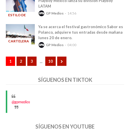
Playboy México lanza su división Playboy
LATAM
GP Medios
14:56
ESTILO DE
-
VIDA
Ya se acerca el festival gastronómico Sabor es
Polanco, adquiere tus entradas desde mañana
lunes 20 de enero.
CARTELERA
GP Medios
04:00
-
...
1
2
3
10
SÍGUENOS EN TIKTOK
@gpmedios
SÍGUENOS EN YOUTUBE