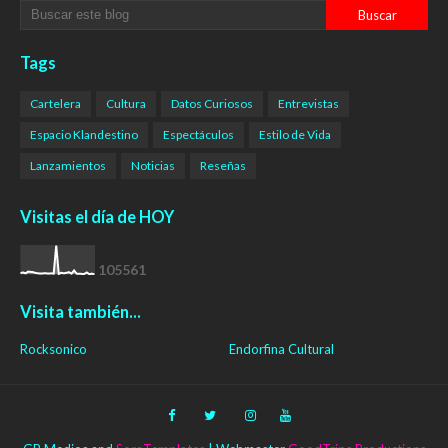
Tags
Cartelera
Cultura
Datos Curiosos
Entrevistas
Espacio Klandestino
Espectáculos
Estilo de Vida
Lanzamientos
Noticias
Reseñas
Visitas el día de HOY
1
0
5
5
6
1
Visita también...
Rocksonico
Endorfina Cultural